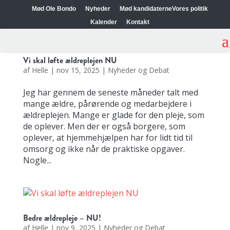
Mød Ole Bondo
Nyheder
Mød kandidaterne
Vores politik
Kalender
Kontakt
Vi skal løfte ældreplejen NU
af
Helle
|
nov 15, 2025
|
Nyheder og Debat
Jeg har gennem de seneste måneder talt med
mange ældre, pårørende og medarbejdere i
ældreplejen. Mange er glade for den pleje, som
de oplever. Men der er også borgere, som
oplever, at hjemmehjælpen har for lidt tid til
omsorg og ikke når de praktiske opgaver.
Nogle...
Bedre ældrepleje – NU!
af
Helle
|
nov 9, 2025
|
Nyheder og Debat