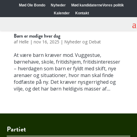
Mød Ole Bondo
Nyheder
Mød kandidaterne
Vores politik
Kalender
Kontakt
Børn er modige hver dag
af
Helle
|
nov 16, 2025
|
Nyheder og Debat
At være barn kræver mod. Vuggestue,
børnehave, skole, fritidshjem, fritidsinteresser
– hverdagen som barn er fyldt med skift, nye
arenaer og situationer, hvor man skal finde
fodfæste på ny. Det kræver nysgerrighed og
vilje, og det har børn heldigvis masser af....
Partiet