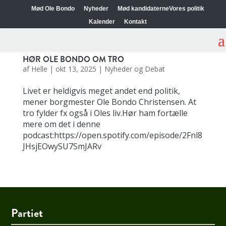
Mød Ole Bondo
Nyheder
Mød kandidaterne
Vores politik
Kalender
Kontakt
HØR OLE BONDO OM TRO
af
Helle
|
okt 13, 2025
|
Nyheder og Debat
Livet er heldigvis meget andet end politik,
mener borgmester Ole Bondo Christensen. At
tro fylder fx også i Oles liv.Hør ham fortælle
mere om det i denne
podcast:https://open.spotify.com/episode/2Fnl8
JHsjEOwySU7SmJARv
Partiet