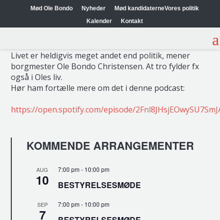
Mød Ole Bondo
Nyheder
Mød kandidaterne
Vores politik
HØR OLE BONDO OM TRO
Kalender
Kontakt
Livet er heldigvis meget andet end politik, mener
borgmester Ole Bondo Christensen. At tro fylder fx
også i Oles liv.
Hør ham fortælle mere om det i denne podcast:
https://open.spotify.com/episode/2Fnl8JHsjEOwySU7SmJ
KOMMENDE ARRANGEMENTER
7:00 pm
-
10:00 pm
AUG
10
BESTYRELSESMØDE
7:00 pm
-
10:00 pm
SEP
7
BESTYRELSESMØDE