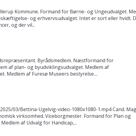
 Ballerup Kommune. Formand for Børne- og Ungeudvalget. M
kæftigelse- og erhvervsudvalget. Intet er sort eller hvidt. 
er, og der vil...
lidsrepræsentant. Byrådsmedlem. Næstformand for
em af plan- og byudviklingsudvalget. Medlem af
t. Medlem af Furesø Museers bestyrelse....
/2025/03/Bettina-Ugelvig-video-1080x1080-1.mp4 Cand. Mag
nomisk virksomhed. Viceborgmester. Formand for Plan og
Medlem af Udvalg for Handicap,...