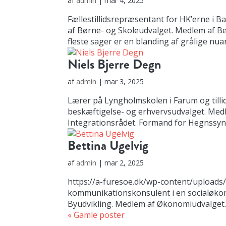
af
admin
|
mar 4, 2025
Fællestillidsrepræsentant for HK’erne i
af Børne- og Skoleudvalget. Medlem af Bes
fleste sager er en blanding af grålige nuanc
Niels Bjerre Degn
af
admin
|
mar 3, 2025
Lærer på Lyngholmskolen i Farum og til
beskæftigelse- og erhvervsudvalget. Medl
Integrationsrådet. Formand for Hegnssyne
Bettina Ugelvig
af
admin
|
mar 2, 2025
https://a-furesoe.dk/wp-content/uploads
kommunikationskonsulent i en socialøko
Byudvikling. Medlem af Økonomiudvalget. 
« Gamle poster