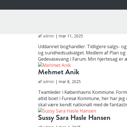
Lene Bang
af
admin
|
mar 11, 2025
Uddannet boghandler. Tidligere salgs- og
og sundhedsudvalget. Medlem af Plan og b
Gedevasevang i Farum. Min hjertesag er æld
Mehmet Anik
af
admin
|
mar 8, 2025
Teamleder i Københavns Kommune. Formand 
altid boet i Furesø Kommune, her har je
skal være kendt nationalt med de fantastis
Sussy Sara Hasle Hansen