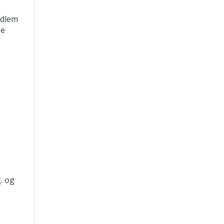
edlem
De
. og