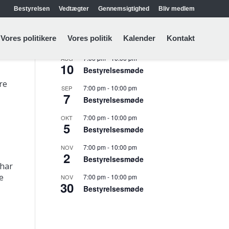
Bestyrelsen
Vedtægter
Gennemsigtighed
Bliv medlem
Kommende arrangementer
Vores politikere
Vores politik
Kalender
Kontakt
7:00 pm
-
10:00 pm
AUG
10
Bestyrelsesmøde
re
7:00 pm
-
10:00 pm
SEP
7
Bestyrelsesmøde
7:00 pm
-
10:00 pm
OKT
5
Bestyrelsesmøde
7:00 pm
-
10:00 pm
NOV
2
Bestyrelsesmøde
 har
e
7:00 pm
-
10:00 pm
NOV
30
Bestyrelsesmøde