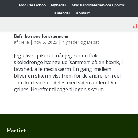
Mød Ole Bondo
Nyheder
Mød kandidaterne
Vores politik
Kalender
Kontakt
Befri børnene for skærmene
af
Helle
|
nov 5, 2025
|
Nyheder og Debat
Jeg bliver pikeret, når jeg ser en flok
skoledrenge hænge ud ’sammen’ på en bænk, i
tavshed, alle med skærm. En gang imellem
bliver en skærm vist frem for de andre; en reel
– en kort video – deles med sidemanden. Der
grines. Herefter tilbage til egen skærm....
Partiet