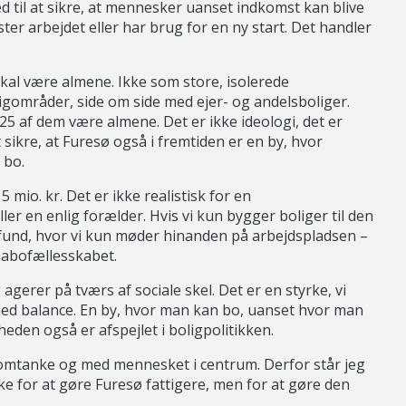
d til at sikre, at mennesker uanset indkomst kan blive
ister arbejdet eller har brug for en ny start. Det handler
skal være almene. Ikke som store, isolerede
igområder, side om side med ejer- og andelsboliger.
25 af dem være almene. Det er ikke ideologi, det er
ikre, at Furesø også i fremtiden er en by, hvor
 bo.
mio. kr. Det er ikke realistisk for en
 en enlig forælder. Hvis vi kun bygger boliger til den
mfund, hvor vi kun møder hinanden på arbejdspladsen –
nabofællesskabet.
agerer på tværs af sociale skel. Det er en styrke, vi
 med balance. En by, hvor man kan bo, uanset hvor man
heden også er afspejlet i boligpolitikken.
d omtanke og med mennesket i centrum. Derfor står jeg
kke for at gøre Furesø fattigere, men for at gøre den