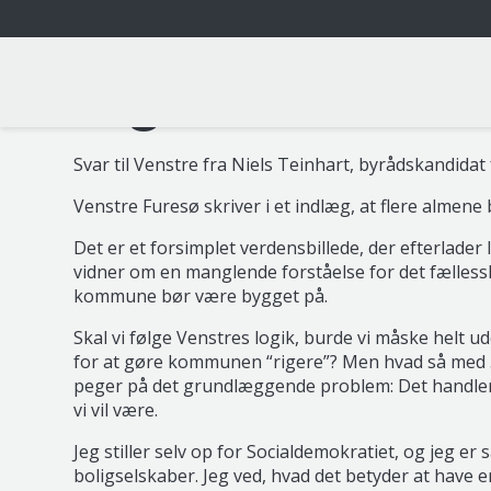
Også almene bo
Svar til Venstre fra Niels Teinhart, byrådskandidat 
Venstre Furesø skriver i et indlæg, at flere almene 
Det er et forsimplet verdensbillede, der efterlader
vidner om en manglende forståelse for det fælle
kommune bør være bygget på.
Skal vi følge Venstres logik, burde vi måske helt 
for at gøre kommunen “rigere”? Men hvad så med 50
peger på det grundlæggende problem: Det handler 
vi vil være.
Jeg stiller selv op for Socialdemokratiet, og jeg er
boligselskaber. Jeg ved, hvad det betyder at have e