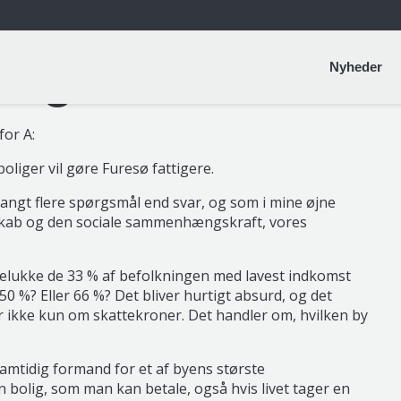
liger i Furesø
Nyheder
for A:
boliger vil gøre Furesø fattigere.
 langt flere spørgsmål end svar, og som i mine øjne
sskab og den sociale sammenhængskraft, vores
udelukke de 33 % af befolkningen med lavest indkomst
 %? Eller 66 %? Det bliver hurtigt absurd, og det
ikke kun om skattekroner. Det handler om, hvilken by
 samtidig formand for et af byens største
n bolig, som man kan betale, også hvis livet tager en