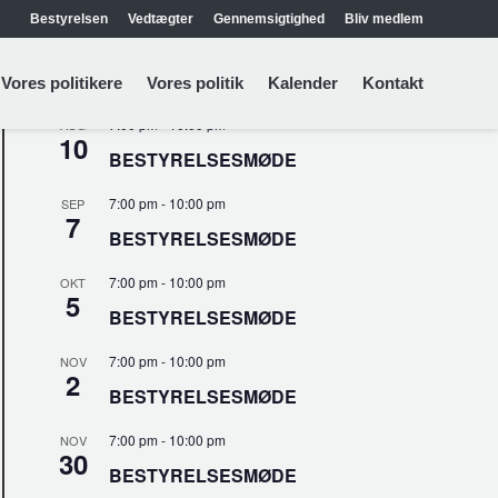
Bestyrelsen
Vedtægter
Gennemsigtighed
Bliv medlem
KOMMENDE ARRANGEMENTER
Vores politikere
Vores politik
Kalender
Kontakt
7:00 pm
-
10:00 pm
AUG
10
BESTYRELSESMØDE
7:00 pm
-
10:00 pm
SEP
7
BESTYRELSESMØDE
7:00 pm
-
10:00 pm
OKT
5
BESTYRELSESMØDE
7:00 pm
-
10:00 pm
NOV
2
BESTYRELSESMØDE
7:00 pm
-
10:00 pm
NOV
30
BESTYRELSESMØDE