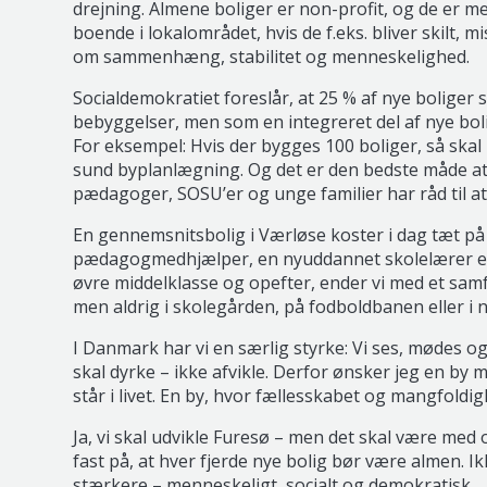
drejning. Almene boliger er non-profit, og de er me
boende i lokalområdet, hvis de f.eks. bliver skilt, m
om sammenhæng, stabilitet og menneskelighed.
Socialdemokratiet foreslår, at 25 % af nye boliger 
bebyggelser, men som en integreret del af nye bol
For eksempel: Hvis der bygges 100 boliger, så skal 
sund byplanlægning. Og det er den bedste måde at s
pædagoger, SOSU’er og unge familier har råd til at
En gennemsnitsbolig i Værløse koster i dag tæt på 5 
pædagogmedhjælper, en nyuddannet skolelærer eller
øvre middelklasse og opefter, ender vi med et sa
men aldrig i skolegården, på fodboldbanen eller i 
I Danmark har vi en særlig styrke: Vi ses, mødes og 
skal dyrke – ikke afvikle. Derfor ønsker jeg en by
står i livet. En by, hvor fællesskabet og mangfoldig
Ja, vi skal udvikle Furesø – men det skal være me
fast på, at hver fjerde nye bolig bør være almen. I
stærkere – menneskeligt, socialt og demokratisk.