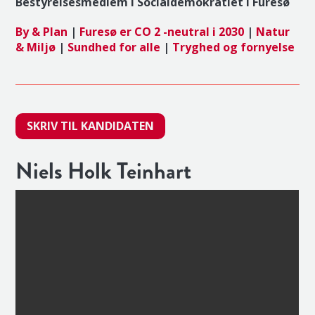
Bestyrelsesmedlem i Socialdemokratiet i Furesø
By & Plan
|
Furesø er CO 2 -neutral i 2030
|
Natur
& Miljø
|
Sundhed for alle
|
Tryghed og fornyelse
SKRIV TIL KANDIDATEN
Niels Holk Teinhart