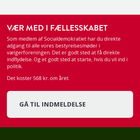
VÆR MED I FÆLLESSKABET
Som medlem af Socialdemokratiet har du direkte
adgang til alle vores bestyrelsesmøder i
vælgerforeningen. Det er godt sted at få direkte
indflydelse. Og et godt sted at starte, hvis du vil ind i
politik.
Det koster 568 kr. om året.
GÅ TIL INDMELDELSE