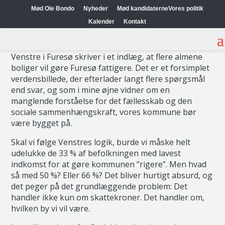
Mød Ole Bondo
Nyheder
Mød kandidaterne
Vores politik
Ikke kun for de velstillede
Kalender
Kontakt
Venstre i Furesø skriver i et indlæg, at flere almene
boliger vil gøre Furesø fattigere. Det er et forsimplet
verdensbillede, der efterlader langt flere spørgsmål
end svar, og som i mine øjne vidner om en
manglende forståelse for det fællesskab og den
sociale sammenhængskraft, vores kommune bør
være bygget på.
Skal vi følge Venstres logik, burde vi måske helt
udelukke de 33 % af befolkningen med lavest
indkomst for at gøre kommunen “rigere”. Men hvad
så med 50 %? Eller 66 %? Det bliver hurtigt absurd, og
det peger på det grundlæggende problem: Det
handler ikke kun om skattekroner. Det handler om,
hvilken by vi vil være.