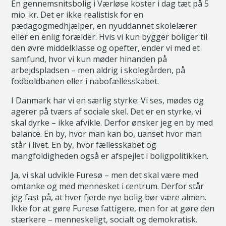
En gennemsnitsbolig i Værløse koster i dag tæt på 5
mio. kr. Det er ikke realistisk for en
pædagogmedhjælper, en nyuddannet skolelærer
eller en enlig forælder. Hvis vi kun bygger boliger til
den øvre middelklasse og opefter, ender vi med et
samfund, hvor vi kun møder hinanden på
arbejdspladsen – men aldrig i skolegården, på
fodboldbanen eller i nabofællesskabet.
I Danmark har vi en særlig styrke: Vi ses, mødes og
agerer på tværs af sociale skel. Det er en styrke, vi
skal dyrke – ikke afvikle. Derfor ønsker jeg en by med
balance. En by, hvor man kan bo, uanset hvor man
står i livet. En by, hvor fællesskabet og
mangfoldigheden også er afspejlet i boligpolitikken.
Ja, vi skal udvikle Furesø – men det skal være med
omtanke og med mennesket i centrum. Derfor står
jeg fast på, at hver fjerde nye bolig bør være almen.
Ikke for at gøre Furesø fattigere, men for at gøre den
stærkere – menneskeligt, socialt og demokratisk.