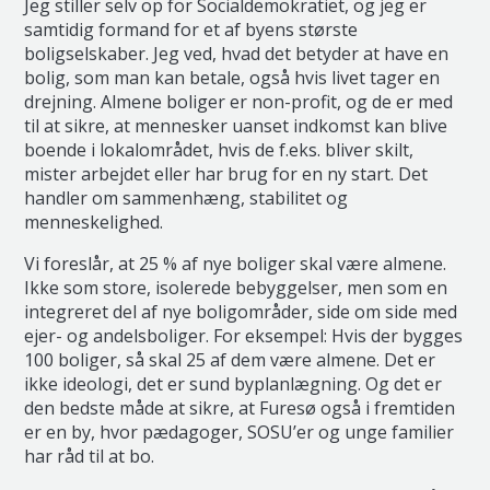
Jeg stiller selv op for Socialdemokratiet, og jeg er
samtidig formand for et af byens største
boligselskaber. Jeg ved, hvad det betyder at have en
bolig, som man kan betale, også hvis livet tager en
drejning. Almene boliger er non-profit, og de er med
til at sikre, at mennesker uanset indkomst kan blive
boende i lokalområdet, hvis de f.eks. bliver skilt,
mister arbejdet eller har brug for en ny start. Det
handler om sammenhæng, stabilitet og
menneskelighed.
Vi foreslår, at 25 % af nye boliger skal være almene.
Ikke som store, isolerede bebyggelser, men som en
integreret del af nye boligområder, side om side med
ejer- og andelsboliger. For eksempel: Hvis der bygges
100 boliger, så skal 25 af dem være almene. Det er
ikke ideologi, det er sund byplanlægning. Og det er
den bedste måde at sikre, at Furesø også i fremtiden
er en by, hvor pædagoger, SOSU’er og unge familier
har råd til at bo.