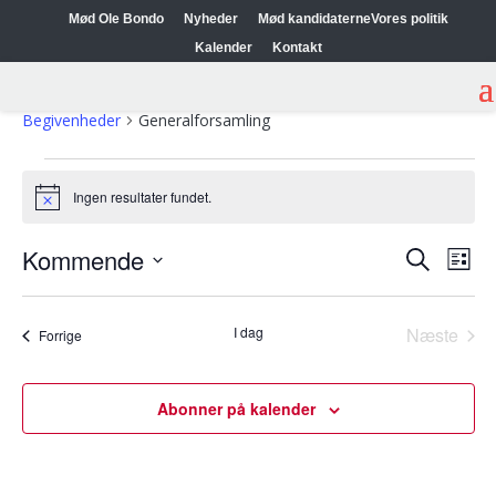
Mød Ole Bondo
Nyheder
Mød kandidaterne
Vores politik
Kalender
Kontakt
Generalforsamling
Begivenheder
Generalforsamling
Begivenheder
Ingen resultater fundet.
Notice
Begiven
Beg
Kommende
Søg
Liste
Vis
Søgning
efter
Vælg
Nav
og
begivenhe
dato.
I dag
visninge
Næste
Begivenheder
Forrige
Begiven
Navigat
Abonner på kalender