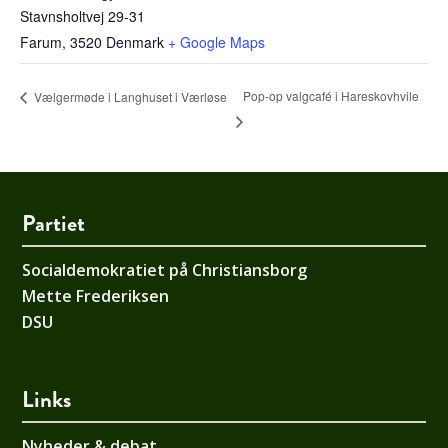
Stavnsholtvej 29-31
Farum
,
3520
Denmark
+ Google Maps
Pop-op valgcafé i Hareskovhvile
Vælgermøde i Langhuset i Værløse
Partiet
Socialdemokratiet på Christiansborg
Mette Frederiksen
DSU
Links
Nyheder & debat