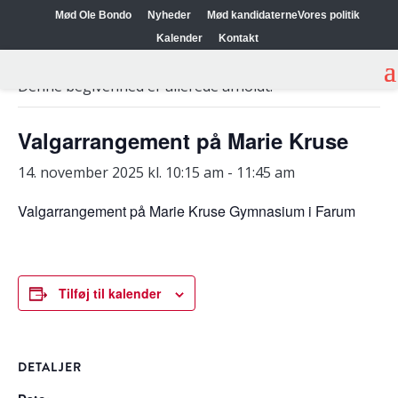
Mød Ole Bondo
Nyheder
Mød kandidaterne
Vores politik
Kalender
Kontakt
« Alle Begivenheder
Denne begivenhed er allerede afholdt.
Valgarrangement på Marie Kruse
14. november 2025 kl. 10:15 am
-
11:45 am
Valgarrangement på Marie Kruse Gymnasium i Farum
Tilføj til kalender
DETALJER