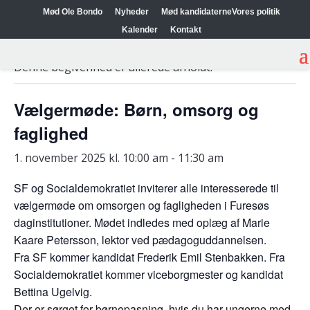
Mød Ole Bondo
Nyheder
Mød kandidaterne
Vores politik
Kalender
Kontakt
« Alle Begivenheder
Denne begivenhed er allerede afholdt.
Vælgermøde: Børn, omsorg og
faglighed
1. november 2025 kl. 10:00 am
-
11:30 am
SF og Socialdemokratiet inviterer alle interesserede til
vælgermøde om omsorgen og fagligheden i Furesøs
daginstitutioner. Mødet indledes med oplæg af Marie
Kaare Petersson, lektor ved pædagoguddannelsen.
Fra SF kommer kandidat Frederik Emil Stenbakken. Fra
Socialdemokratiet kommer viceborgmester og kandidat
Bettina Ugelvig.
Der er sørget for børnepasning, hvis du har ungerne med.