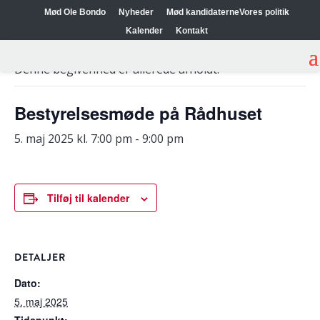
Mød Ole Bondo
Nyheder
Mød kandidaterne
Vores politik
Kalender
Kontakt
« Alle Begivenheder
Denne begivenhed er allerede afholdt.
Bestyrelsesmøde på Rådhuset
5. maj 2025 kl. 7:00 pm
-
9:00 pm
Tilføj til kalender
DETALJER
Dato:
5. maj 2025