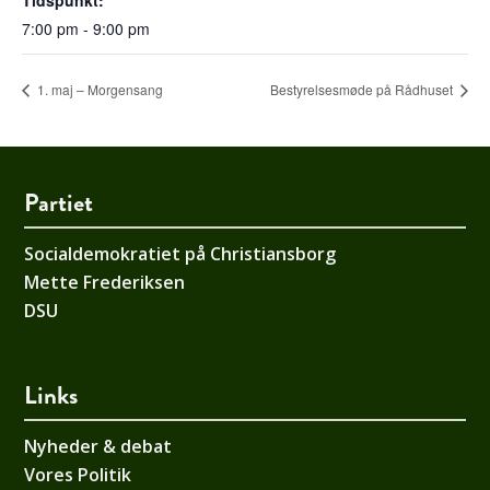
Tidspunkt:
7:00 pm - 9:00 pm
1. maj – Morgensang
Bestyrelsesmøde på Rådhuset
Partiet
Socialdemokratiet på Christiansborg
Mette Frederiksen
DSU
Links
Nyheder & debat
Vores Politik