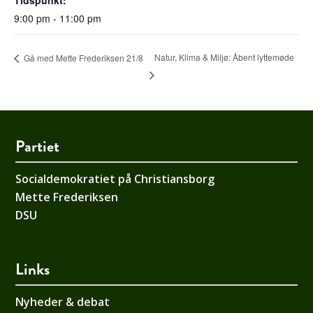
Tidspunkt:
9:00 pm - 11:00 pm
Natur, Klima & Miljø: Åbent lyttemøde
Gå med Mette Frederiksen 21/8
Partiet
Socialdemokratiet på Christiansborg
Mette Frederiksen
DSU
Links
Nyheder & debat