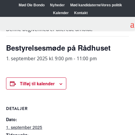
Mød Ole Bondo
Nyheder
Mød kandidaterne
Vores politik
Kalender
Kontakt
« Alle Begivenheder
Denne begivenhed er allerede afholdt.
Bestyrelsesmøde på Rådhuset
1. september 2025 kl. 9:00 pm
-
11:00 pm
Tilføj til kalender
DETALJER
Dato:
1. september 2025